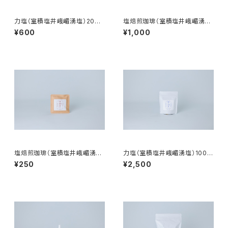
力塩（室積塩井峨嵋湧塩）20g
塩焙煎珈琲（室積塩井峨嵋湧
お試し袋
塩）100g 袋
¥600
¥1,000
塩焙煎珈琲（室積塩井峨嵋湧
力塩（室積塩井峨嵋湧塩）100g
塩）ドリップパック
袋
¥250
¥2,500