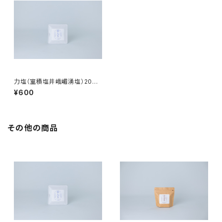
力塩（室積塩井峨嵋湧塩）20g
お試し袋
¥600
その他の商品