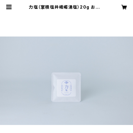
力塩（室積塩井峨嵋湧塩）20g お試し
袋 | しお活 オンラインショップ