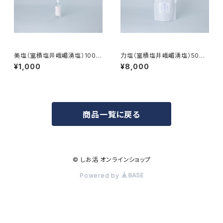
美塩（室積塩井峨嵋湧塩）100m
力塩（室積塩井峨嵋湧塩）500g
l スプレーボトル
袋
¥1,000
¥8,000
商品一覧に戻る
© しお活 オンラインショップ
Powered by